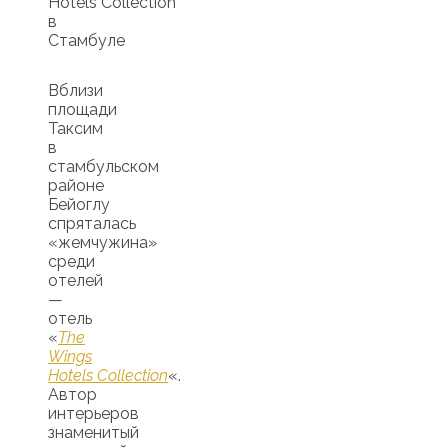
Hotels Collection
в
Стамбуле
Вблизи
площади
Таксим
в
стамбульском
районе
Бейоглу
спряталась
«жемчужина»
среди
отелей
—
отель
«
The
Wings
Hotels Collection
«.
Автор
интерьеров
знаменитый