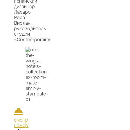
испанский
дизайнер
Ласаро
Роса-
Виолан,
руководитель
студии
«Contemporain».
смотреть
номера