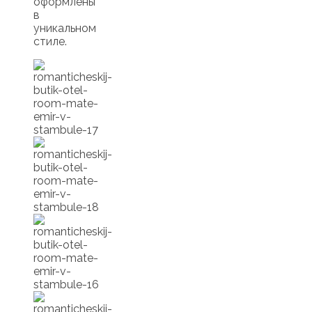
оформлены
в
уникальном
стиле.