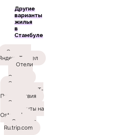
Другие
варианты
жилья
в
Стамбуле
Отели на
Яндекс.Трэвел
Отели
на
Отелло
Отели и
апартаменты Т-
Путешествия
Отели,
апартаменты на
Ostrovok
Отели на
Ru.trip.com