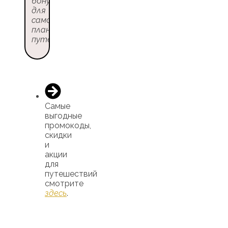
бонусы
для
самостоятельного
планирования
путешествий
Самые
выгодные
промокоды,
скидки
и
акции
для
путешествий
смотрите
здесь
.