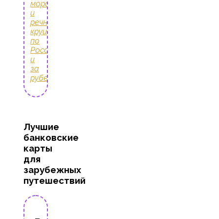
морские
и
речные
круизы
по
России
и
за
рубежом
Лучшие
банковские
карты
для
зарубежных
путешествий