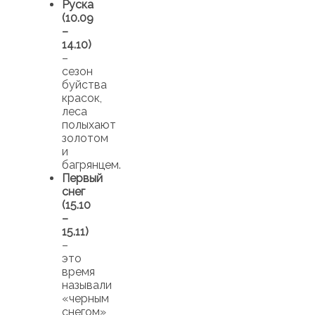
Руска
(10.09
–
14.10)
–
сезон
буйства
красок,
леса
полыхают
золотом
и
багрянцем.
Первый
снег
(15.10
–
15.11)
–
это
время
называли
«черным
снегом»,