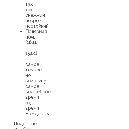
так
как
снежный
покров
нестойкий.
Полярная
ночь
(16.11
–
15.01)
–
самое
темное,
но,
воистину,
самое
волшебное
время
года,
время
Рождества.
Подробнее