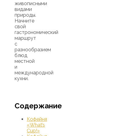
живописными
видами
природы.
Начните
свой
гастрономический
маршрут
с
разнообразием
блюд
местной
и
международной
кухни.
Содержание
Кофейня
«What’s
Cup!»