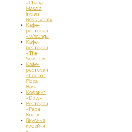
«Chana
Masala
Indian
Restaurant»
Кафе-
ресторан
«Warung»
Кафе-
ресторан
«The
Seaside»
Кафе-
ресторан
«Locco’s
Pizza
Bar»
Кофейня
«Dots»
Ресторан
«Papa
Kuuk»
Вкусные
кофейни
и