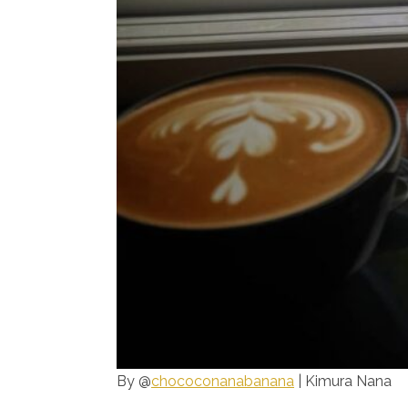
By @
chococonanabanana
| Kimura Nana