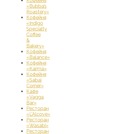
Кофейня
«Bubba’s
Roastery»
Кофейня
«Indigo
Specialty
Coffee
&
Bakery»
Кофейня
«Balance»
Кофейня
«Karma»
Кофейня
«Sabai
Corner»
Кафе
«Vagga
Bar»
Ресторан
«L’Alcove»
Ресторан
«Wasabi»
Ресторан