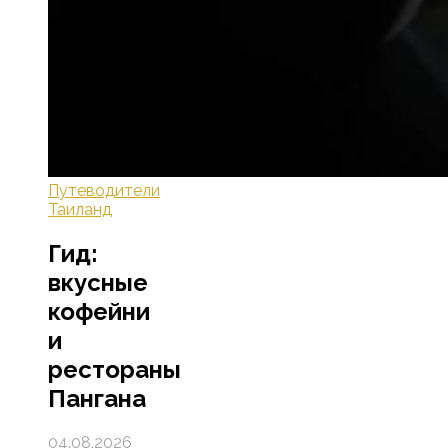
Путеводители
Таиланд
Гид:
вкусные
кофейни
и
рестораны
Пангана
04.08.2026