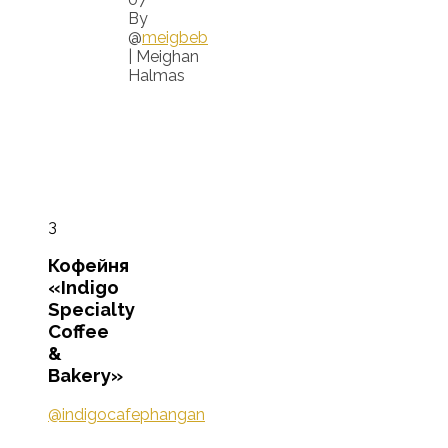
By
@
meigbeb
| Meighan
Halmas
3
Кофейня
«Indigo
Specialty
Coffee
&
Bakery»
@indigocafephangan