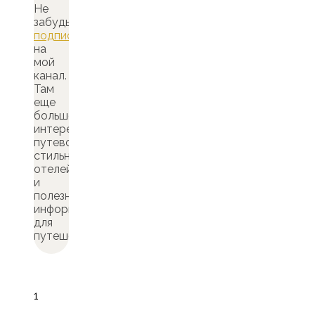
Не
забудьте
подписаться
на
мой
канал.
Там
еще
больше
интересных
путеводителей,
стильных
отелей
и
полезной
информации
для
путешествий.
1