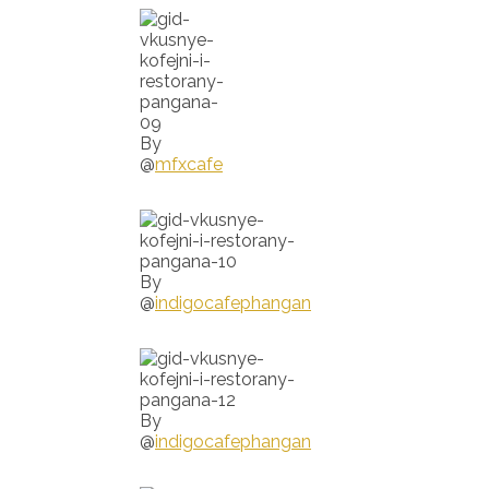
By
@
mfxcafe
By
@
indigocafephangan
By
@
indigocafephangan