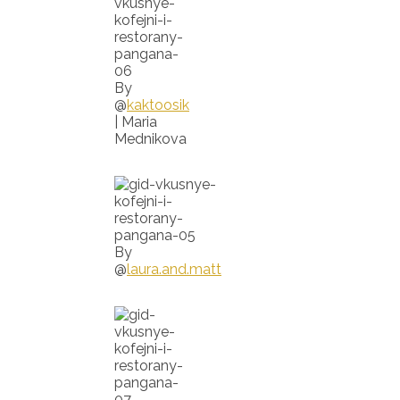
By
@
kaktoosik
| Maria
Mednikova
By
@
laura.and.matt