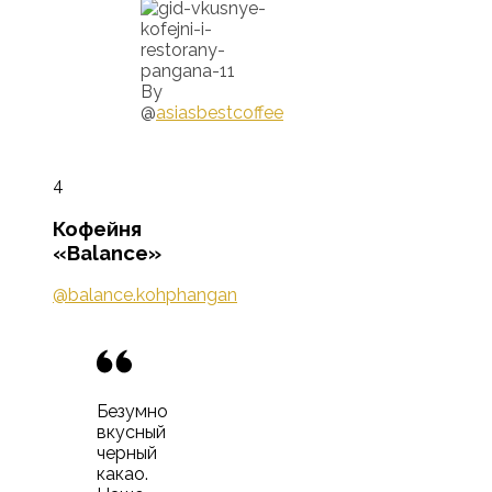
By
@
asiasbestcoffee
4
Кофейня
«Balance»
@balance.kohphangan
Безумно
вкусный
черный
какао.