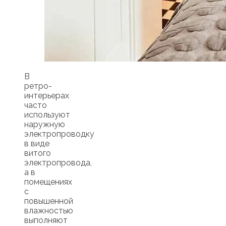
В
ретро-
интерьерах
часто
используют
наружную
электропроводку
в виде
витого
электропровода,
а в
помещениях
с
повышенной
влажностью
выполняют