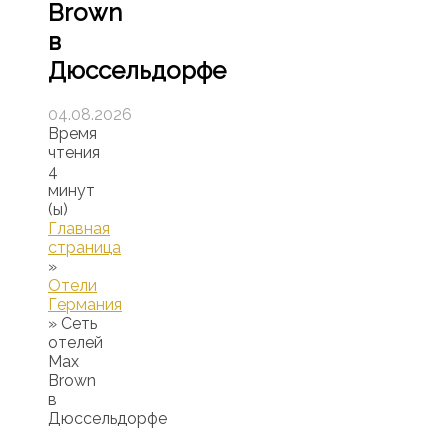
Brown
в
Дюссельдорфе
04.08.2026
Время
чтения
4
минут
(ы)
Главная
страница
»
Отели
Германия
»
Сеть
отелей
Max
Brown
в
Дюссельдорфе