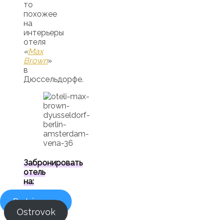
то
похожее
на
интерьеры
отеля
«
Max
Brown
»
в
Дюссельдорфе.
Забронировать
отель
на:
Ru.trip.com
Ostrovok