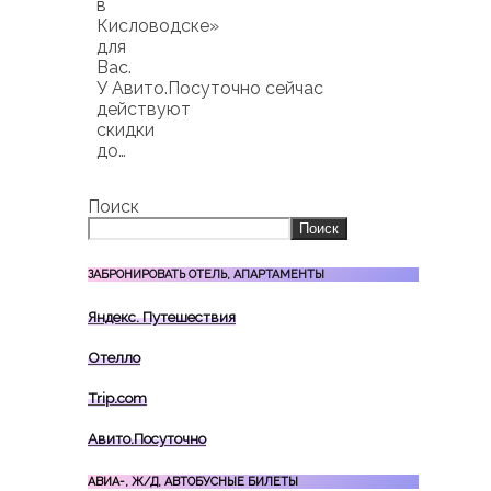
в
Кисловодске»
для
Вас.
У Авито.Посуточно сейчас
действуют
скидки
до…
Поиск
Поиск
ЗАБРОНИРОВАТЬ ОТЕЛЬ, АПАРТАМЕНТЫ
Яндекс. Путешествия
Отелло
Trip.com
Авито.Посуточно
АВИА-, Ж/Д, АВТОБУСНЫЕ БИЛЕТЫ