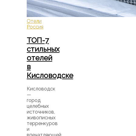
Отели
Россия
ТОП-7
стильных
отелей
в
Кисловодске
Кисловодск
—
город
целебных
источников,
живописных
терренкуров
и
впечатляющей