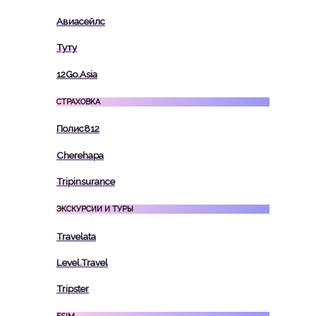
Авиасейлс
Туту
12Go.Asia
СТРАХОВКА
Полис812
Cherehapa
Tripinsurance
ЭКСКУРСИИ И ТУРЫ
Travelata
Level.Travel
Tripster