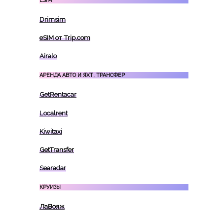
ESIM
Drimsim
eSIM от Trip.com
Airalo
АРЕНДА АВТО И ЯХТ, ТРАНСФЕР
GetRentacar
Localrent
Kiwitaxi
GetTransfer
Searadar
КРУИЗЫ
ЛаВояж