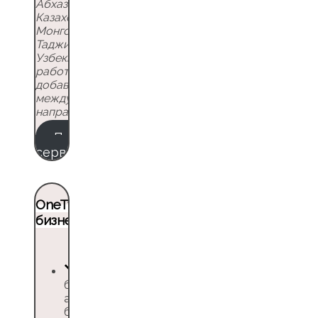
Абхазии, Беларуси,
Казахстану, Киргизии,
Монголии,
Таджикистану и
Узбекистану. Сервис
работает над
добавлением
международных
направлений
Протестировать
сервис
OneTwoTrip для
бизнеса
бронирование
авиа-, ж/д
билетов по