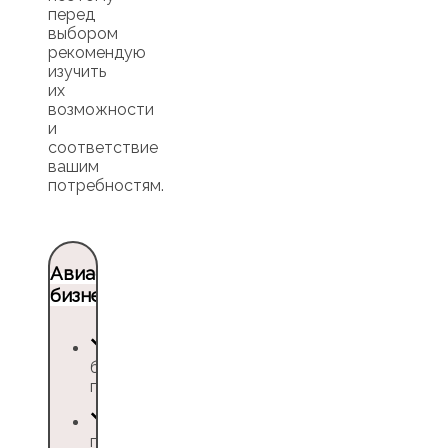
перед
выбором
рекомендую
изучить
их
возможности
и
соответствие
вашим
потребностям.
Авиасэйлс для
бизнеса
билеты и отели
по низким ценам
полный пакет