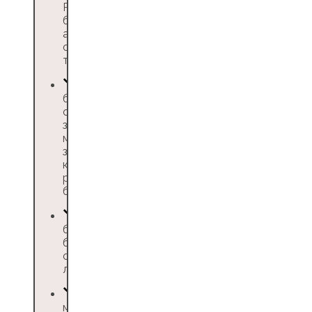
России и СНГ,
билетов на
аэроэкспресс,
организация
трансферов
бронирование
отелей, включая
зарубежные —
можно
забронировать
картой
российского
банка
быстрая выгрузка
бухгалтерской
отчетности из
личного кабинета
мобильное