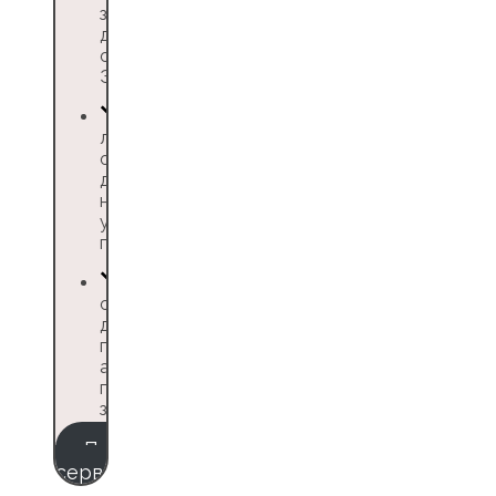
закрывающих
документов,
синхронизация с
ЭДО
личный кабинет,
оплата с
депозита,
настройка
условий трэвел-
политики
сервис не берёт
дополнительных
платежей: нет
абонентской
платы и комиссии
за оформление
Протестировать
сервис