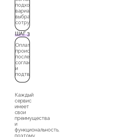
подходящие
варианты,
выбранные
сотрудниками
ШАГ 3
Оплата
происходит
после
согласования
и
подтверждения
Каждый
сервис
имеет
свои
преимущества
и
функциональность,
поэтому