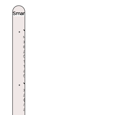
Smartway
можно
забронировать
все необходимое
для поездки:
билеты, отели,
трансферы,
такси,
аэроэкспрессы
без наценок
закрывающие
документы
формируются в
личном кабинете
автоматически