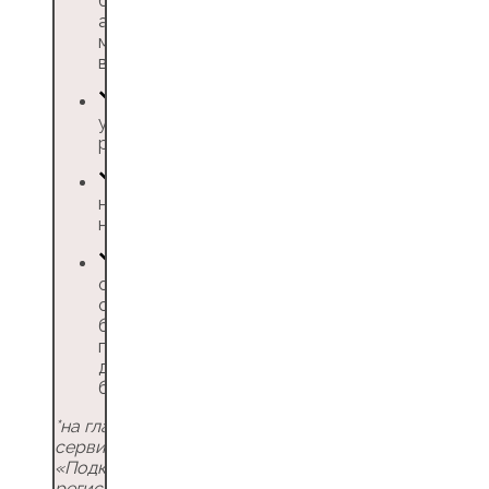
бухгалтеру,
а реестр поездок
можно выгрузить
в личном кабинете
управление
расходами
нет комиссий и
наценок
овердрафт —
сначала
бронируйте, затем
пополняйте
депозит на сумму
бронирования
*на главной странице
сервиса выбираете
«Подключить», после
регистрации