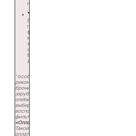
приложение
без абонентской
платы, но есть
фиксированная
комиссия до 4%
за покупку
авиабилетов и
8% за покупку ж/
д билетов
*
о
собые
рекомендации для
бронирования
зарубежного отеля на
onetwotrip —
выберите отель и
воспользуйтесь
фильтром именно
«Оплата сейчас»
.
Такой алгоритм
оплаты гарантирует