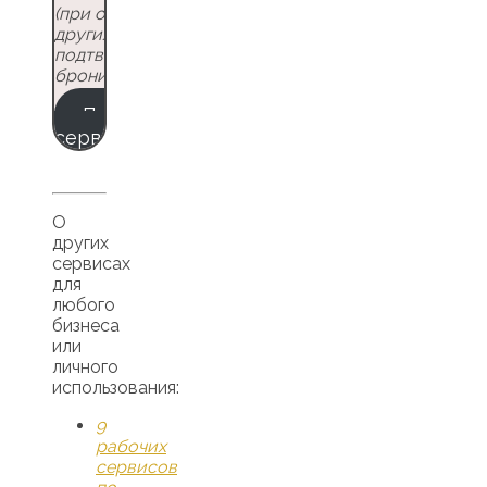
(при отсутствии
других факторов)
подтверждение
бронирования
Протестировать
сервис
О
других
сервисах
для
любого
бизнеса
или
личного
использования:
9
рабочих
сервисов