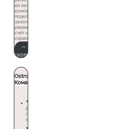
во вкладке
«
Профиль
компании
«
подключаете сервисы
,
заполняете свои
реквизиты, пополняете
счёт и пользуетесь
сервисами
Протестировать
сервис
Ostrovok.ru
Командировки
без абонентской
платы и скрытых
сборов