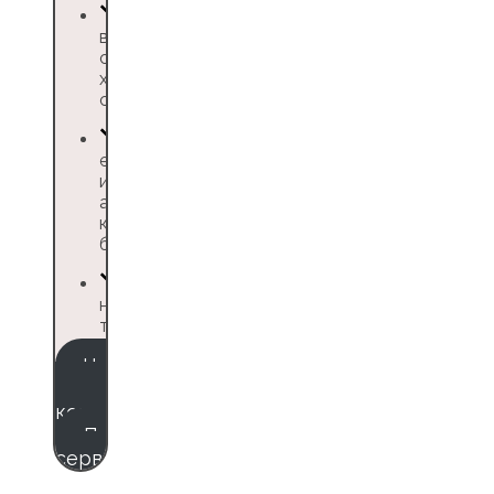
все данные
сотрудников
хранятся в
сервисе
есть удобные
инструменты для
аналитики и
контроля
бюджета
несколько
тарифных планов
Чек-лист по
организации
командировок
Протестировать
сервис