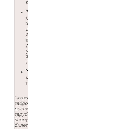
кабинете»
онлайн-доступ к
закрывающим
документам,
автоматическая
выгрузка в 1С и
другие системы
учёта,
электронный
документооборот
мобильное
приложение
* можно
забронировать
картой
российского банка
зарубежные отели
по
всему миру
и ж/д
билеты по России,