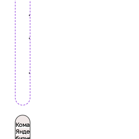
валюты
Apple Pay и Google
Pay
Юридические
гарантии —
оформление по
договору
Полный пакет — банк-
клиент, SIM-карта,
доставка
Командировки
Яндекс Go для
бизнеса